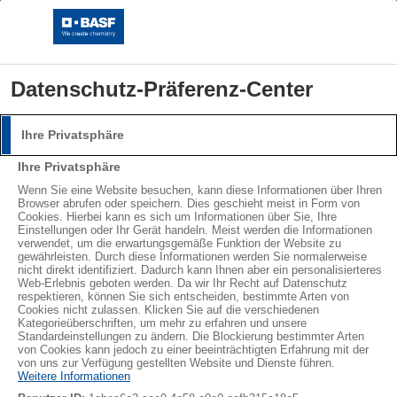
Datenschutz-Präferenz-Center
Ihre Privatsphäre
Anmeldung
Ihre Privatsphäre
Bitte melden Sie sich mit Ihrem Benutzernamen und
®
®
Wenn Sie eine Website besuchen, kann diese Informationen über Ihren
STYROPOR
NEOPOR
Browser abrufen oder speichern. Dies geschieht meist in Form von
Passwort an.
Cookies. Hierbei kann es sich um Informationen über Sie, Ihre
LEARN MORE
Einstellungen oder Ihr Gerät handeln. Meist werden die Informationen
Benutzername:
verwendet, um die erwartungsgemäße Funktion der Website zu
gewährleisten. Durch diese Informationen werden Sie normalerweise
nicht direkt identifiziert. Dadurch kann Ihnen aber ein personalisierteres
Web-Erlebnis geboten werden. Da wir Ihr Recht auf Datenschutz
Abonnieren
respektieren, können Sie sich entscheiden, bestimmte Arten von
Cookies nicht zulassen. Klicken Sie auf die verschiedenen
Passwort:
Kategorieüberschriften, um mehr zu erfahren und unsere
Standardeinstellungen zu ändern. Die Blockierung bestimmter Arten
von Cookies kann jedoch zu einer beeinträchtigten Erfahrung mit der
von uns zur Verfügung gestellten Website und Dienste führen.
Weitere Informationen