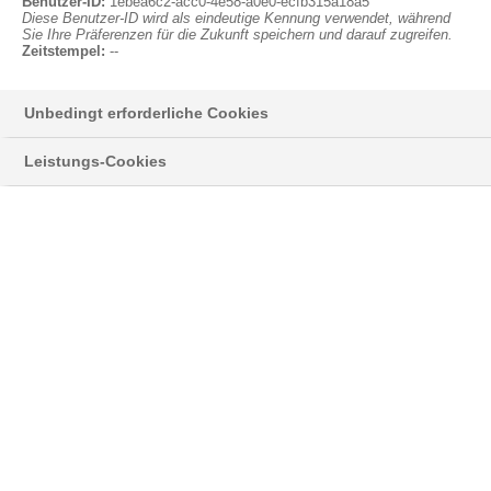
Anmelden
Benutzer-ID:
1ebea6c2-acc0-4e58-a0e0-ecfb315a18a5
Diese Benutzer-ID wird als eindeutige Kennung verwendet, während
Sie Ihre Präferenzen für die Zukunft speichern und darauf zugreifen.
Zeitstempel:
--
Unbedingt erforderliche Cookies
Styropor® > Neopor® > Learn more
Leistungs-Cookies
NEWSLETTER
Hier informieren wir Sie über neue
Entwicklungen und interessante Anwendungen
®
mit unserem silbergrauem EPS Neopor
,
sowie Neuigkeiten zu unserem Klassiker
®
Styropor
.