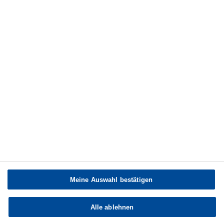
Bau
Verwandte Artikel
Video: CO2 Sparen durch ganzheitliche Modernisierung
Drucken
Meine Auswahl bestätigen
Copyright © BASF SE 2026
Alle ablehnen