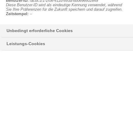
Anmelden
Benutzer-ID:
facbc1f1-2f0e-411d-893a-8b0e9e802e49
Diese Benutzer-ID wird als eindeutige Kennung verwendet, während
Sie Ihre Präferenzen für die Zukunft speichern und darauf zugreifen.
Zeitstempel:
--
Unbedingt erforderliche Cookies
Styropor® > Neopor® > Learn more
Leistungs-Cookies
NEWSLETTER
Hier informieren wir Sie über neue
Entwicklungen und interessante Anwendungen
®
mit unserem silbergrauem EPS Neopor
,
sowie Neuigkeiten zu unserem Klassiker
®
Styropor
.