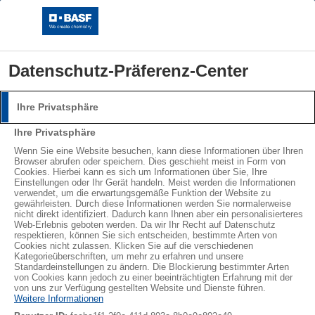
Datenschutz-Präferenz-Center
Ihre Privatsphäre
Anmeldung
Ihre Privatsphäre
Bitte melden Sie sich mit Ihrem Benutzernamen und
®
®
Wenn Sie eine Website besuchen, kann diese Informationen über Ihren
STYROPOR
NEOPOR
Browser abrufen oder speichern. Dies geschieht meist in Form von
Passwort an.
Cookies. Hierbei kann es sich um Informationen über Sie, Ihre
LEARN MORE
Einstellungen oder Ihr Gerät handeln. Meist werden die Informationen
Benutzername:
verwendet, um die erwartungsgemäße Funktion der Website zu
gewährleisten. Durch diese Informationen werden Sie normalerweise
nicht direkt identifiziert. Dadurch kann Ihnen aber ein personalisierteres
Web-Erlebnis geboten werden. Da wir Ihr Recht auf Datenschutz
Abonnieren
respektieren, können Sie sich entscheiden, bestimmte Arten von
Cookies nicht zulassen. Klicken Sie auf die verschiedenen
Passwort:
Kategorieüberschriften, um mehr zu erfahren und unsere
Standardeinstellungen zu ändern. Die Blockierung bestimmter Arten
von Cookies kann jedoch zu einer beeinträchtigten Erfahrung mit der
von uns zur Verfügung gestellten Website und Dienste führen.
Weitere Informationen