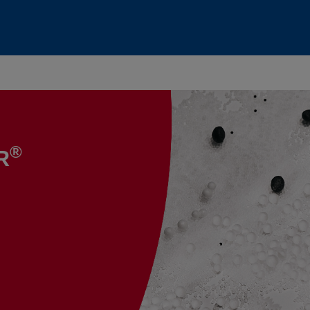
Anmeldung
Bitte melden Sie sich mit Ihrem Benutzernamen und Passwort
®
R
an.
Benutzername:
Passwort: