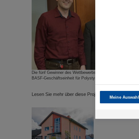
Die fünf Gewinner des Wettbewerbs „Dämmend Gewinnen“ zu
BASF-Geschäftseinheit für Polystyrolschaumstoffe (rechts i
Lesen Sie mehr über diese Projekte:
Meine Auswahl
Projekt Oberha