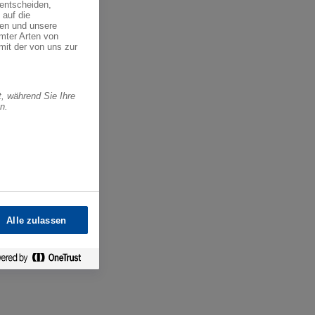
 entscheiden,
 auf die
ren und unsere
mter Arten von
mit der von uns zur
, während Sie Ihre
n.
Alle zulassen