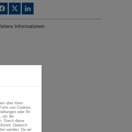
eitere Informationen
en über Ihren
 Form von Cookies.
tellungen oder Ihr
, um die
n. Durch diese
fiziert. Dadurch
ten werden. Da wir