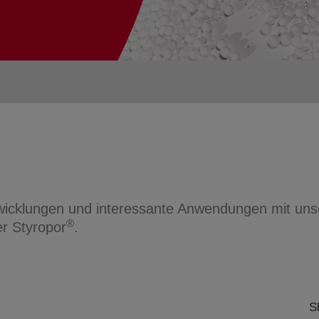
Anmelden
ntwicklungen und interessante Anwendungen mit u
®
r Styropor
.
S