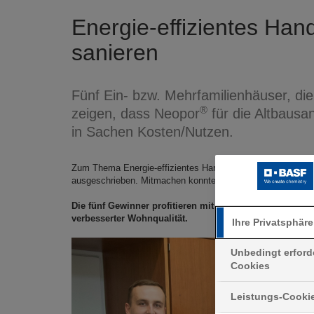
Energie-effizientes Han
sanieren
Fünf Ein- bzw. Mehrfamilienhäuser, di
®
zeigen, dass Neopor
für die Altbausan
in Sachen Kosten/Nutzen.
Zum Thema Energie-effizientes Handeln im Alltag hat die 
ausgeschrieben. Mitmachen konnte jeder, der innerhalb der 
Die fünf Gewinner profitieren mit ihren Sanierungsproj
verbesserter Wohnqualität.
Ihre Privatsphäre
Unbedingt erford
Cookies
Leistungs-Cooki