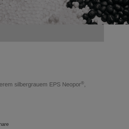
®
nserem silbergrauem EPS Neopor
,
hare