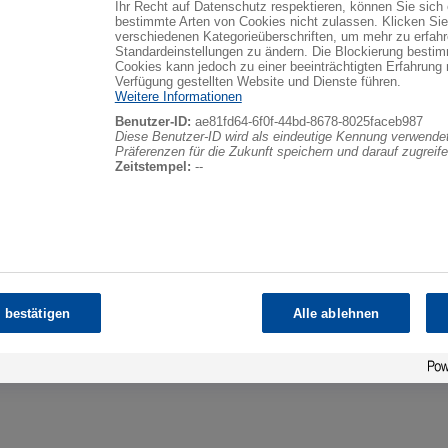
Ihr Recht auf Datenschutz respektieren, können Sie sich
bestimmte Arten von Cookies nicht zulassen. Klicken Sie
verschiedenen Kategorieüberschriften, um mehr zu erfah
Standardeinstellungen zu ändern. Die Blockierung bestim
Cookies kann jedoch zu einer beeinträchtigten Erfahrung 
Verfügung gestellten Website und Dienste führen.
Weitere Informationen
Benutzer-ID:
ae81fd64-6f0f-44bd-8678-8025faceb987
Diese Benutzer-ID wird als eindeutige Kennung verwendet
Präferenzen für die Zukunft speichern und darauf zugreife
Zeitstempel:
--
sammen mit Giorgio Greening, Senior Vice President der globalen
m Bild).
 bestätigen
Alle ablehnen
usen-Rheinhausen