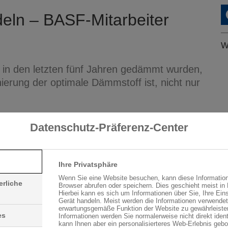
deln – BASF-Mitarbeiter
W
e in den letzten fünf Jahren gedämmt wurden,
ierung der optimale Dämmstoff ist, nicht nur
BASF 2016 für ihre Mitarbeiter den Wettbewerb „Dämmend gewinnen“
Datenschutz-Präferenz-Center
vergangenen fünf Jahre sein Haus mit Neopor saniert hatte.
ekten doppelt: von deutlicher Heizkostenersparnis und
Ihre Privatsphäre
Wenn Sie eine Website besuchen, kann diese Information
erliche
Browser abrufen oder speichern. Dies geschieht meist in
Hierbei kann es sich um Informationen über Sie, Ihre Eins
Gerät handeln. Meist werden die Informationen verwendet
erwartungsgemäße Funktion der Website zu gewährleiste
es
Informationen werden Sie normalerweise nicht direkt identi
kann Ihnen aber ein personalisierteres Web-Erlebnis gebo