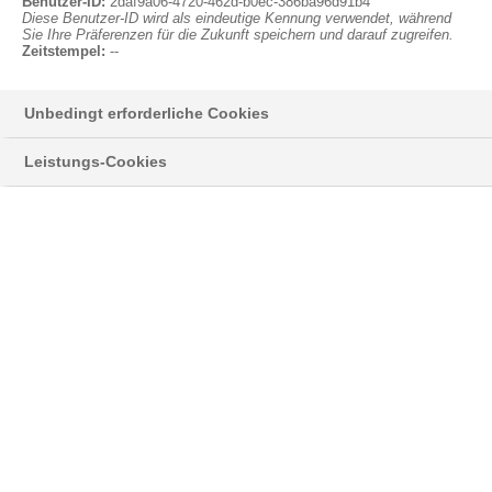
Anmelden
Benutzer-ID:
2daf9a06-4720-462d-b0ec-386ba96d91b4
Diese Benutzer-ID wird als eindeutige Kennung verwendet, während
Sie Ihre Präferenzen für die Zukunft speichern und darauf zugreifen.
Zeitstempel:
--
Unbedingt erforderliche Cookies
Styropor® > Neopor® > Learn more
Leistungs-Cookies
NEWSLETTER
Hier informieren wir Sie über neue
Entwicklungen und interessante Anwendungen
®
mit unserem silbergrauem EPS Neopor
,
sowie Neuigkeiten zu unserem Klassiker
®
Styropor
.