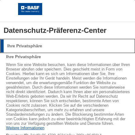
Datenschutz-Präferenz-Center
Ihre Privatsphäre
Anmeldung
Ihre Privatsphäre
Bitte melden Sie sich mit Ihrem Benutzernamen und
®
®
Wenn Sie eine Website besuchen, kann diese Informationen über Ihren
STYROPOR
NEOPOR
Browser abrufen oder speichern. Dies geschieht meist in Form von
Passwort an.
Cookies. Hierbei kann es sich um Informationen über Sie, Ihre
LEARN MORE
Einstellungen oder Ihr Gerät handeln. Meist werden die Informationen
Benutzername:
verwendet, um die erwartungsgemäße Funktion der Website zu
gewährleisten. Durch diese Informationen werden Sie normalerweise
nicht direkt identifiziert. Dadurch kann Ihnen aber ein personalisierteres
Web-Erlebnis geboten werden. Da wir Ihr Recht auf Datenschutz
Abonnieren
respektieren, können Sie sich entscheiden, bestimmte Arten von
Cookies nicht zulassen. Klicken Sie auf die verschiedenen
Passwort:
Kategorieüberschriften, um mehr zu erfahren und unsere
Standardeinstellungen zu ändern. Die Blockierung bestimmter Arten
von Cookies kann jedoch zu einer beeinträchtigten Erfahrung mit der
von uns zur Verfügung gestellten Website und Dienste führen.
Weitere Informationen