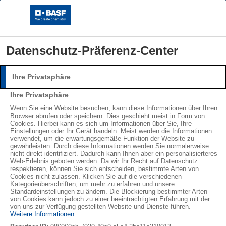
Datenschutz-Präferenz-Center
Ihre Privatsphäre
Anmeldung
Ihre Privatsphäre
Bitte melden Sie sich mit Ihrem Benutzernamen und
®
®
Wenn Sie eine Website besuchen, kann diese Informationen über Ihren
STYROPOR
NEOPOR
Browser abrufen oder speichern. Dies geschieht meist in Form von
Passwort an.
Cookies. Hierbei kann es sich um Informationen über Sie, Ihre
LEARN MORE
Einstellungen oder Ihr Gerät handeln. Meist werden die Informationen
Benutzername:
verwendet, um die erwartungsgemäße Funktion der Website zu
gewährleisten. Durch diese Informationen werden Sie normalerweise
nicht direkt identifiziert. Dadurch kann Ihnen aber ein personalisierteres
Web-Erlebnis geboten werden. Da wir Ihr Recht auf Datenschutz
Abonnieren
respektieren, können Sie sich entscheiden, bestimmte Arten von
Cookies nicht zulassen. Klicken Sie auf die verschiedenen
Passwort:
Kategorieüberschriften, um mehr zu erfahren und unsere
Standardeinstellungen zu ändern. Die Blockierung bestimmter Arten
von Cookies kann jedoch zu einer beeinträchtigten Erfahrung mit der
von uns zur Verfügung gestellten Website und Dienste führen.
Weitere Informationen