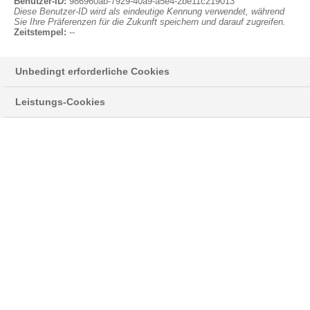
Anmelden
Benutzer-ID:
986960ab-7929-40a9-a5e4-2be11c219013
Diese Benutzer-ID wird als eindeutige Kennung verwendet, während
Sie Ihre Präferenzen für die Zukunft speichern und darauf zugreifen.
Zeitstempel:
--
Unbedingt erforderliche Cookies
Styropor® > Neopor® > Learn more
Leistungs-Cookies
NEWSLETTER
Hier informieren wir Sie über neue
Entwicklungen und interessante Anwendungen
®
mit unserem silbergrauem EPS Neopor
,
sowie Neuigkeiten zu unserem Klassiker
®
Styropor
.